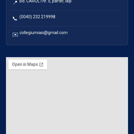
Bd. CAROL I nr. 5, parter, Iași
📍
(0040) 232 219998
📞
collegiumiasi@gmail.com
✉️