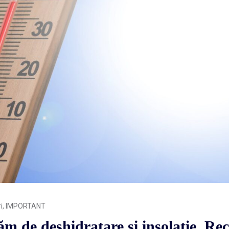
i
,
IMPORTANT
m de deshidratare și insolație. R