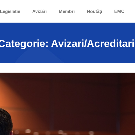
Legislație
Avizări
Membri
Noutăți
EMC
Categorie:
Avizari/Acreditari