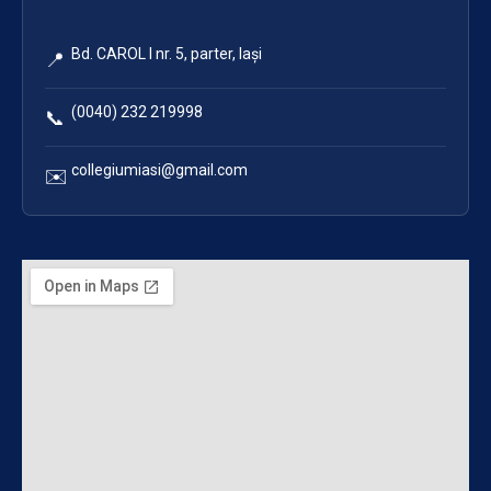
Bd. CAROL I nr. 5, parter, Iași
📍
(0040) 232 219998
📞
collegiumiasi@gmail.com
✉️