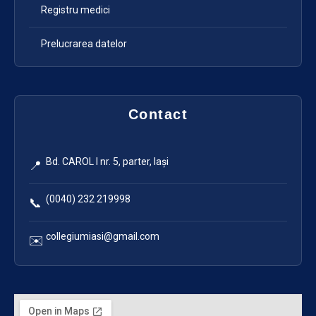
Registru medici
Prelucrarea datelor
Contact
Bd. CAROL I nr. 5, parter, Iași
📍
(0040) 232 219998
📞
collegiumiasi@gmail.com
✉️