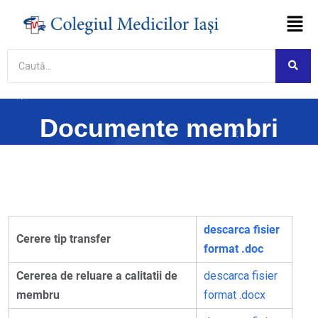
Asistent virtual
Colegiul Medicilor Iași
Online
Etapă de testare
Acest asistent virtual se află în etapă de
Documente membri
testare. Fiind un sistem bazat pe
inteligență artificială, poate genera
ocazional răspunsuri incomplete sau
incorecte.
Am înțeles
descarca fisier
Cerere tip transfer
format .doc
Cererea de reluare a calitatii de
descarca fisier
membru
format .docx