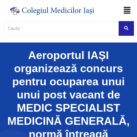
Asistent virtual
Colegiul Medicilor Iași
Online
Etapă de testare
Acest asistent virtual se află în etapă de
Aeroportul IAȘI
testare. Fiind un sistem bazat pe
inteligență artificială, poate genera
organizează concurs
ocazional răspunsuri incomplete sau
incorecte.
pentru ocuparea unui
Am înțeles
unui post vacant de
MEDIC SPECIALIST
MEDICINĂ GENERALĂ,
normă întreagă