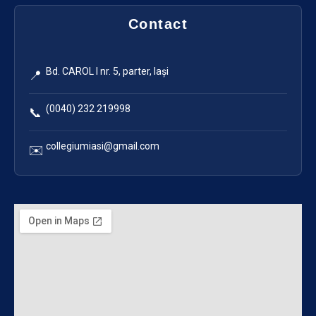
Contact
Bd. CAROL I nr. 5, parter, Iași
📍
(0040) 232 219998
📞
collegiumiasi@gmail.com
✉️