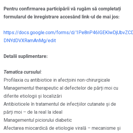
Pentru confirmarea participării vă rugăm să completați
formularul de înregistrare accesând link-ul de mai jos:
https://docs.google.com/forms/d/1Pe8nP46IGEKlwDjUbvZC
DNYdDVXRamAnMg/edit
Detalii suplimentare:
Tematica cursului
:
Profilaxia cu antibiotice in afecțoini non-chirurgicale
Managementul therapeutic al defectelor de părți moi cu
diferite etiologii și localizări
Antibioticele în tratamentul de infecțiilor cutanate și de
părți moi – de la real la ideal
Managementul piciorului diabetic
Afectarea miocardică de etiologie virală – mecanisme și