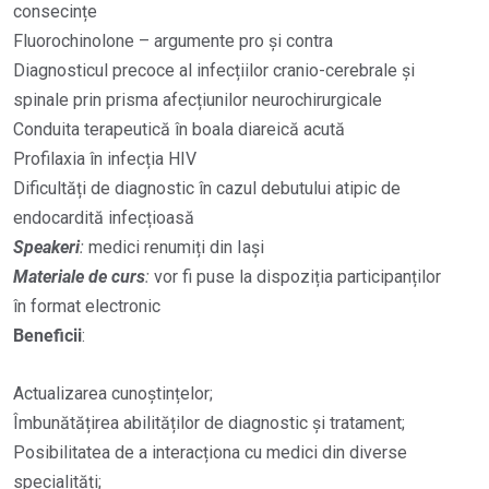
consecințe
Fluorochinolone – argumente pro și contra
Diagnosticul precoce al infecțiilor cranio-cerebrale și
spinale prin prisma afecțiunilor neurochirurgicale
Conduita terapeutică în boala diareică acută
Profilaxia în infecția HIV
Dificultăți de diagnostic în cazul debutului atipic de
endocardită infecțioasă
Speakeri
:
medici renumiți din Iași
Materiale de curs
:
vor fi puse la dispoziția participanților
în format electronic
Beneficii
:
Actualizarea cunoștințelor;
Îmbunătățirea abilităților de diagnostic și tratament;
Posibilitatea de a interacționa cu medici din diverse
specialități;