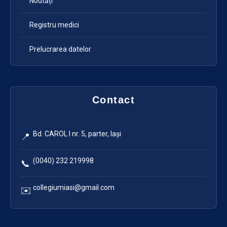
Noutăți
Registru medici
Prelucrarea datelor
Contact
Bd. CAROL I nr. 5, parter, Iași
📍
(0040) 232 219998
📞
collegiumiasi@gmail.com
✉️