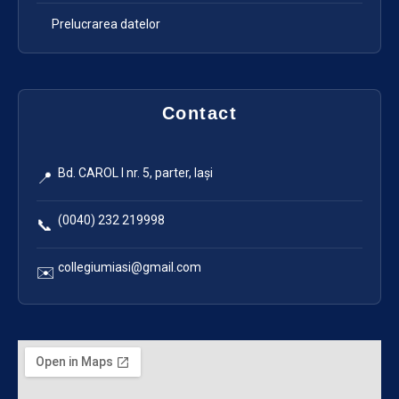
Prelucrarea datelor
Contact
Bd. CAROL I nr. 5, parter, Iași
📍
(0040) 232 219998
📞
collegiumiasi@gmail.com
✉️