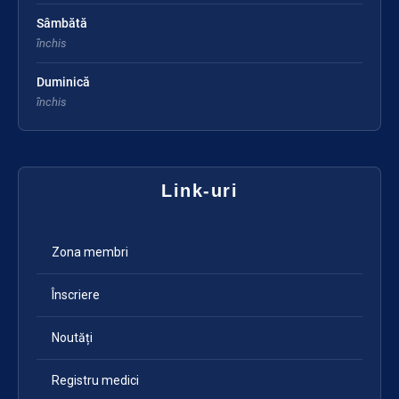
Sâmbătă
închis
Duminică
închis
Link-uri
Zona membri
Înscriere
Noutăți
Registru medici