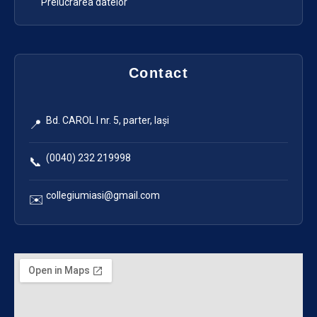
Prelucrarea datelor
Contact
Bd. CAROL I nr. 5, parter, Iași
📍
(0040) 232 219998
📞
collegiumiasi@gmail.com
✉️