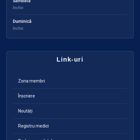
Sâmbătă
închis
Duminică
închis
Link-uri
Zona membri
Înscriere
Noutăți
Registru medici