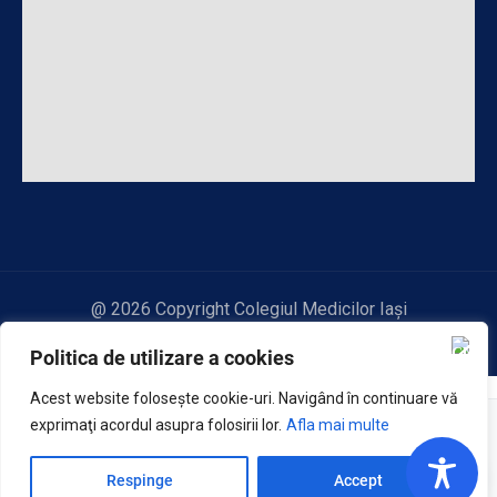
@ 2026 Copyright Colegiul Medicilor Iași
Politica de utilizare a cookies
Acest website foloseşte cookie-uri. Navigând în continuare vă
exprimaţi acordul asupra folosirii lor.
Afla mai multe
JBA
Asistent virtual
1
Website design & management realizat de
Respinge
Accept
JBA Web Agency