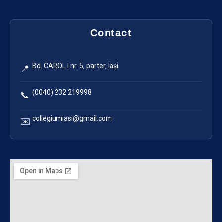
Contact
Bd. CAROL I nr. 5, parter, Iași
📍
(0040) 232 219998
📞
collegiumiasi@gmail.com
✉️