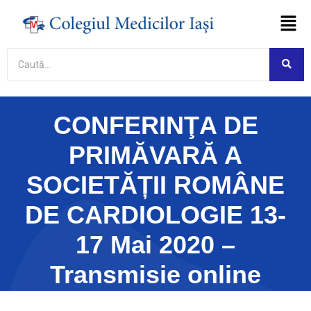
Asistent virtual
Colegiul Medicilor Iași
Online
Etapă de testare
Acest asistent virtual se află în etapă de
CONFERINŢA DE
testare. Fiind un sistem bazat pe
inteligență artificială, poate genera
PRIMĂVARĂ A
ocazional răspunsuri incomplete sau
incorecte.
SOCIETĂȚII ROMÂNE
Am înțeles
DE CARDIOLOGIE 13-
17 Mai 2020 –
Transmisie online