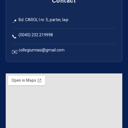
Contact
Bd. CAROL I nr. 5, parter, Iași
📍
(0040) 232 219998
📞
collegiumiasi@gmail.com
✉️