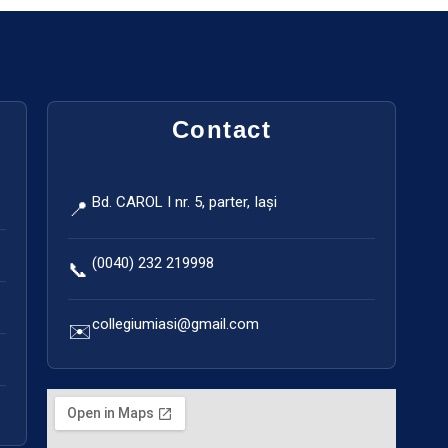
Contact
Bd. CAROL I nr. 5, parter, Iași
📍
(0040) 232 219998
📞
Asistent virtual
collegiumiasi@gmail.com
✉️
Colegiul Medicilor Iași
Online
Etapă de testare
Acest asistent virtual se află în etapă de