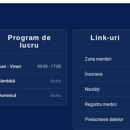
Program de
Link-uri
lucru
Zona membri
uni - Vineri
09:00 - 17:00
Înscriere
Sâmbătă
închis
Noutăți
Duminică
închis
Registru medici
Prelucrarea datelor