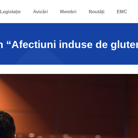
Legislație
Avizări
Membri
Noutăți
EMC
 “Afectiuni induse de gluten