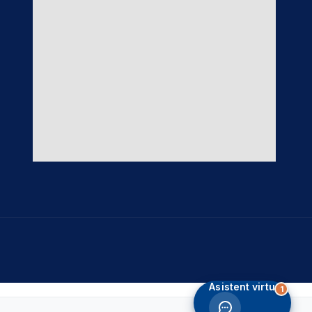
testare. Fiind un sistem bazat pe
inteligență artificială, poate genera
ocazional răspunsuri incomplete sau
incorecte.
Am înțeles
Asistent virtual
1