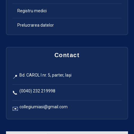
Registru medici
Prelucrarea datelor
Contact
Bd. CAROL I nr. 5, parter, Iași
📍
(0040) 232 219998
📞
collegiumiasi@gmail.com
✉️