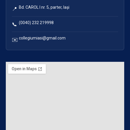
Bd. CAROL I nr. 5, parter, Iași
📍
(0040) 232 219998
📞
collegiumiasi@gmail.com
✉️