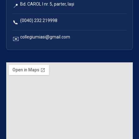
Bd. CAROL I nr. 5, parter, Iași
📍
(0040) 232 219998
📞
collegiumiasi@gmail.com
✉️